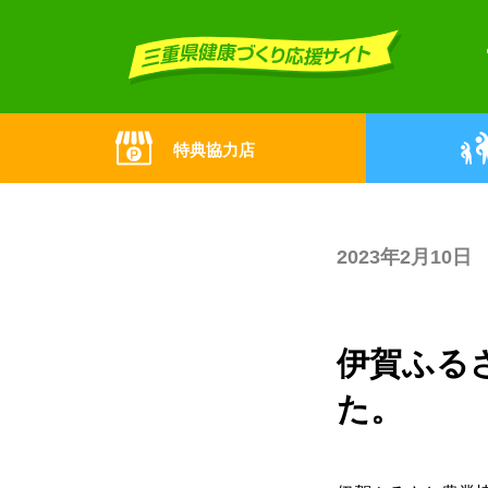
Skip
Skip
to
to
the
the
content
Navigation
特典協力店
2023年2月10日
伊賀ふる
た。