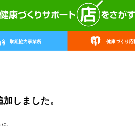
取組協力事業所
健康づくり応
追加しました。
した。