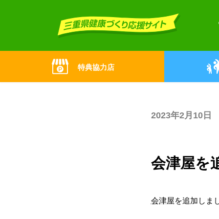
Skip
Skip
to
to
the
the
content
Navigation
特典協力店
2023年2月10日
会津屋を
会津屋
を追加しま