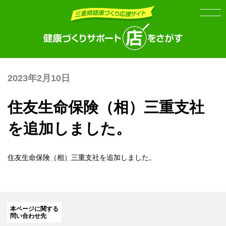
Skip
Skip
to
to
the
the
content
Navigation
2023年2月10日
住友生命保険（相）三重支社
を追加しました。
住友生命保険（相）三重支社
を追加しました。
本ページに関する
問い合わせ先