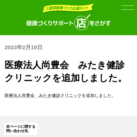
Skip
Skip
to
to
the
the
content
Navigation
2023年2月10日
医療法人尚豊会 みたき健診
クリニックを追加しました。
医療法人尚豊会 みたき健診クリニック
を追加しました。
本ページに関する
問い合わせ先