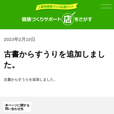
Skip
Skip
to
to
the
the
content
Navigation
2023年2月10日
古書からすうりを追加しまし
た。
古書からすうり
を追加しました。
本ページに関する
問い合わせ先