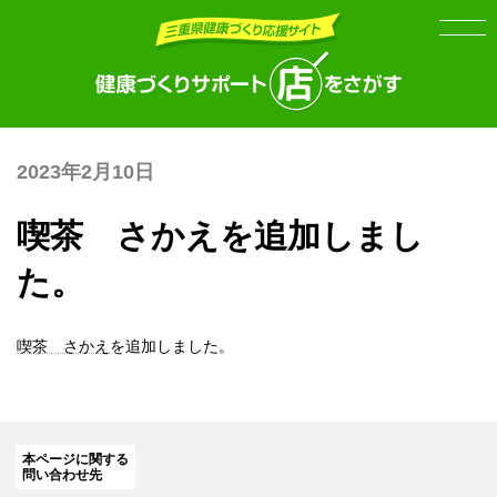
Skip
Skip
to
to
the
the
content
Navigation
2023年2月10日
喫茶 さかえを追加しまし
た。
喫茶 さかえ
を追加しました。
本ページに関する
問い合わせ先