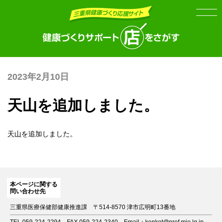
Skip
Skip
to
to
the
the
content
Navigation
2023年2月10日
天山を追加しました。
天山
を追加しました。
本ページに関する
問い合わせ先
三重県医療保健部健康推進課
〒514-8570 津市広明町13番地