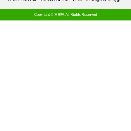
TEL 059-224-2294
FAX 059-224-2340
Email：kenkot@pref.mie.lg.jp
Copyright © 三重県.All Rights Reserved