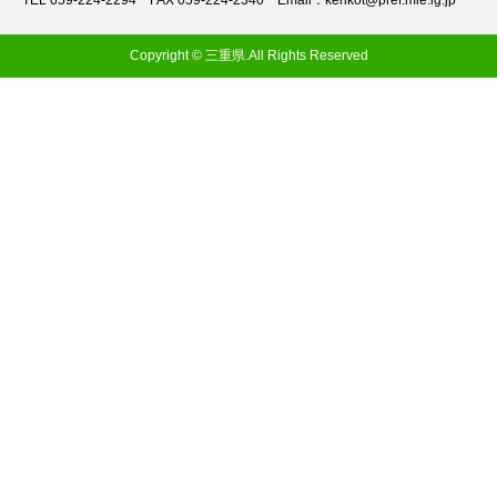
TEL 059-224-2294
FAX 059-224-2340
Email：kenkot@pref.mie.lg.jp
Copyright © 三重県.All Rights Reserved