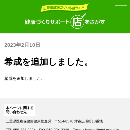
Skip
Skip
to
to
the
the
content
Navigation
2023年2月10日
希成を追加しました。
希成
を追加しました。
本ページに関する
問い合わせ先
三重県医療保健部健康推進課
〒514-8570 津市広明町13番地