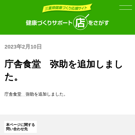
Skip
Skip
to
to
the
the
content
Navigation
2023年2月10日
庁舎食堂 弥助を追加しまし
た。
庁舎食堂 弥助
を追加しました。
本ページに関する
問い合わせ先