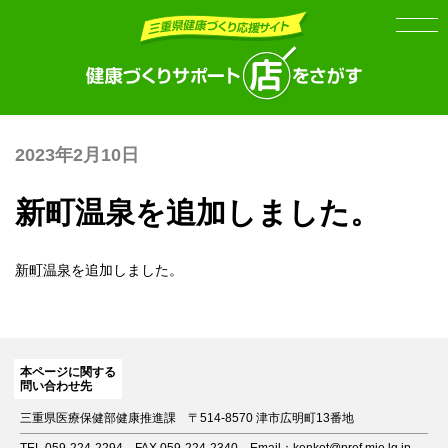
Skip
Skip
to
to
the
the
content
Navigation
2023年2月10日
新町温泉を追加しました。
新町温泉
を追加しました。
本ページに関する
問い合わせ先
三重県医療保健部健康推進課
〒514-8570 津市広明町13番地