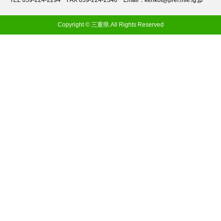
TEL 059-224-2294
FAX 059-224-2340
Email：kenkot@pref.mie.lg.jp
Copyright © 三重県.All Rights Reserved