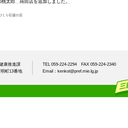
の桃太郎 蒔田店を追加しました。
づくり応援の店
健康推進課
TEL 059-224-2294
FAX 059-224-2340
市広明町13番地
Email：kenkot@pref.mie.lg.jp