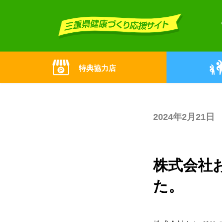
Skip
Skip
to
to
the
the
content
Navigation
特典協力店
2024年2月21日
株式会社
た。