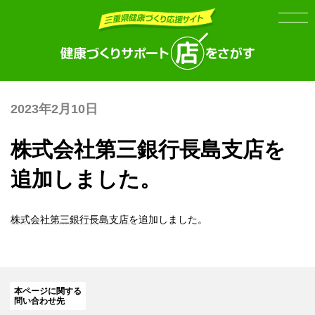
Skip
Skip
to
to
the
the
content
Navigation
2023年2月10日
株式会社第三銀行長島支店を
追加しました。
株式会社第三銀行長島支店
を追加しました。
本ページに関する
問い合わせ先