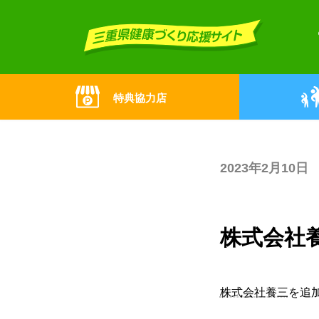
Skip
Skip
to
to
the
the
content
Navigation
特典協力店
2023年2月10日
株式会社
株式会社養三
を追