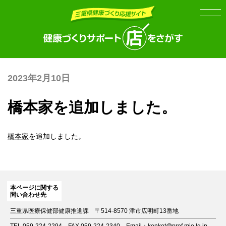
Skip
Skip
to
to
the
the
content
Navigation
2023年2月10日
橋本家を追加しました。
橋本家
を追加しました。
本ページに関する
問い合わせ先
三重県医療保健部健康推進課
〒514-8570 津市広明町13番地