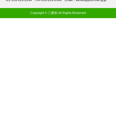
TEL 059-224-2294
FAX 059-224-2340
Email：kenkot@pref.mie.lg.jp
Copyright © 三重県.All Rights Reserved