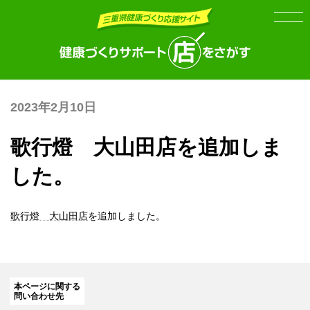
Skip
Skip
to
to
the
the
content
Navigation
2023年2月10日
歌行燈 大山田店を追加しま
した。
歌行燈 大山田店
を追加しました。
本ページに関する
問い合わせ先