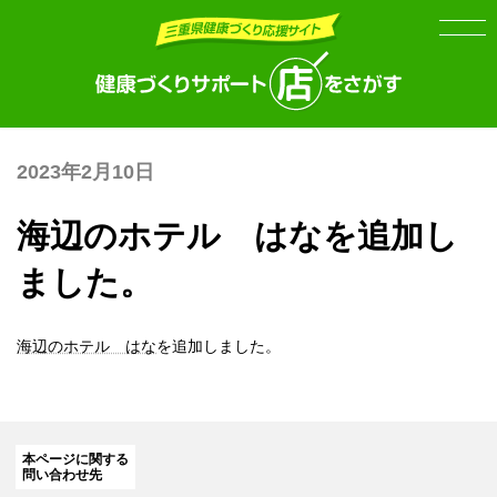
Skip
Skip
to
to
the
the
content
Navigation
2023年2月10日
海辺のホテル はなを追加し
ました。
海辺のホテル はな
を追加しました。
本ページに関する
問い合わせ先