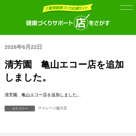
Skip
Skip
to
to
the
the
content
Navigation
2026年6月22日
清芳園 亀山エコー店を追加
しました。
清芳園 亀山エコー店を追加しました。
マイレージ協力店
カテゴリー