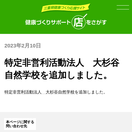
Skip
Skip
to
to
the
the
content
Navigation
2023年2月10日
特定非営利活動法人 大杉谷
自然学校を追加しました。
特定非営利活動法人 大杉谷自然学校
を追加しました。
本ページに関する
問い合わせ先