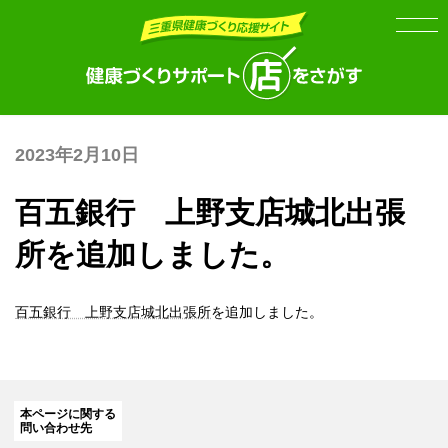
Skip
Skip
to
to
the
the
content
Navigation
2023年2月10日
百五銀行 上野支店城北出張
所を追加しました。
百五銀行 上野支店城北出張所
を追加しました。
本ページに関する
問い合わせ先