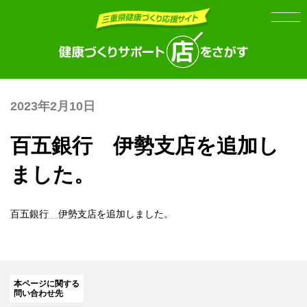
Skip
Skip
to
to
the
the
content
Navigation
2023年2月10日
百五銀行 伊勢支店を追加し
ました。
百五銀行 伊勢支店
を追加しました。
本ページに関する
問い合わせ先