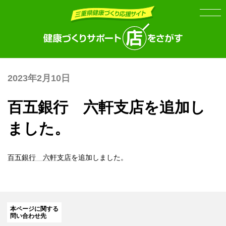
Skip
Skip
to
to
the
the
content
Navigation
2023年2月10日
百五銀行 六軒支店を追加し
ました。
百五銀行 六軒支店
を追加しました。
本ページに関する
問い合わせ先