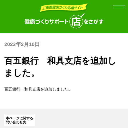
Skip
Skip
to
to
the
the
content
Navigation
2023年2月10日
百五銀行 和具支店を追加し
ました。
百五銀行 和具支店
を追加しました。
本ページに関する
問い合わせ先