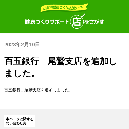
Skip
Skip
to
to
the
the
content
Navigation
2023年2月10日
百五銀行 尾鷲支店を追加し
ました。
百五銀行 尾鷲支店
を追加しました。
本ページに関する
問い合わせ先