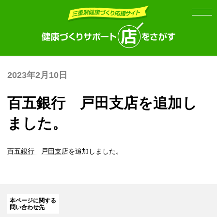
Skip
Skip
to
to
the
the
content
Navigation
2023年2月10日
百五銀行 戸田支店を追加し
ました。
百五銀行 戸田支店
を追加しました。
本ページに関する
問い合わせ先