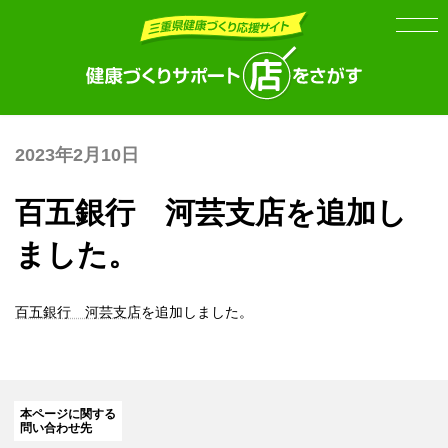
Skip
Skip
to
to
the
the
content
Navigation
2023年2月10日
百五銀行 河芸支店を追加し
ました。
百五銀行 河芸支店
を追加しました。
本ページに関する
問い合わせ先