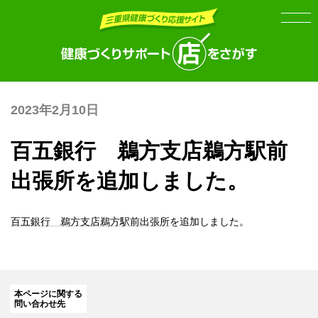
Skip
Skip
to
to
the
the
content
Navigation
2023年2月10日
百五銀行 鵜方支店鵜方駅前
出張所を追加しました。
百五銀行 鵜方支店鵜方駅前出張所
を追加しました。
本ページに関する
問い合わせ先