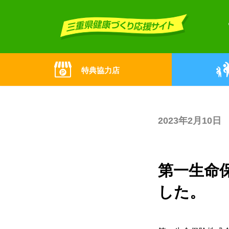
Skip
Skip
to
to
the
the
content
Navigation
特典協力店
2023年2月10日
第一生命
した。