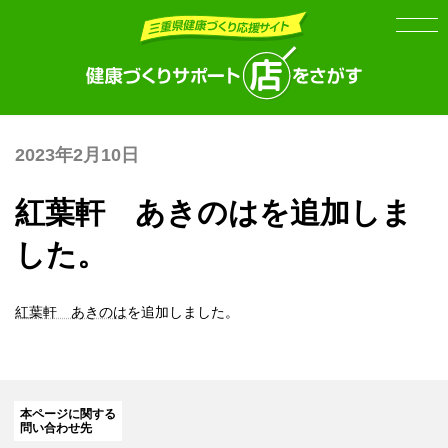
Skip
Skip
to
to
the
the
content
Navigation
2023年2月10日
紅葉軒 あきのはを追加しま
した。
紅葉軒 あきのは
を追加しました。
本ページに関する
問い合わせ先