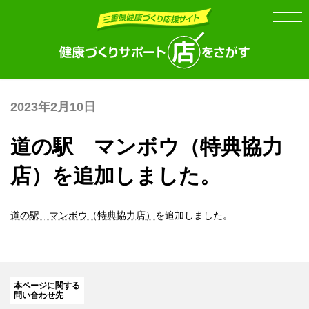
Skip
Skip
to
to
the
the
content
Navigation
2023年2月10日
道の駅 マンボウ（特典協力
店）を追加しました。
道の駅 マンボウ（特典協力店）
を追加しました。
本ページに関する
問い合わせ先