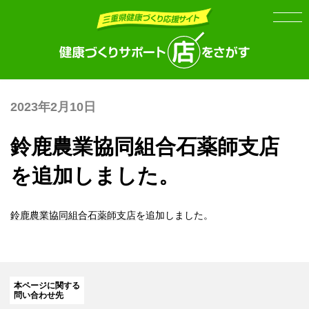
Skip
Skip
to
to
the
the
content
Navigation
2023年2月10日
鈴鹿農業協同組合石薬師支店
を追加しました。
鈴鹿農業協同組合石薬師支店
を追加しました。
本ページに関する
問い合わせ先