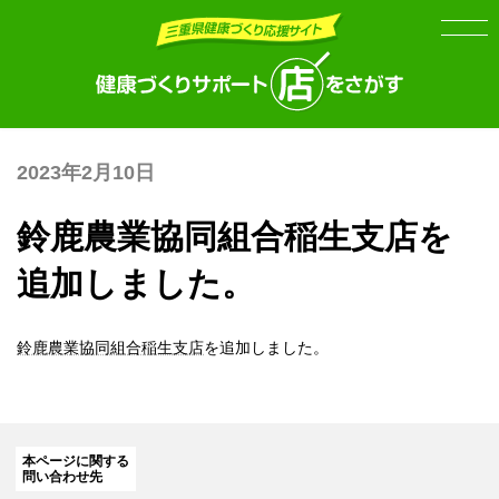
Skip
Skip
to
to
the
the
content
Navigation
2023年2月10日
鈴鹿農業協同組合稲生支店を
追加しました。
鈴鹿農業協同組合稲生支店
を追加しました。
本ページに関する
問い合わせ先