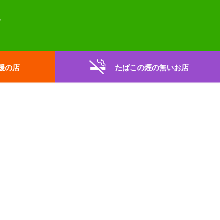
援の店
たばこの煙の無いお店
。