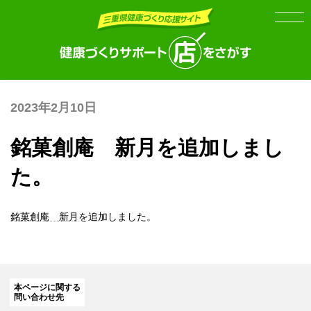
Skip
Skip
to
to
the
the
content
Navigation
2023年2月10日
銘菓創庵 新月を追加しまし
た。
銘菓創庵 新月
を追加しました。
本ページに関する
問い合わせ先