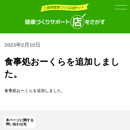
Skip
Skip
to
to
the
the
content
Navigation
2023年2月10日
食事処おーくらを追加しまし
た。
食事処おーくら
を追加しました。
本ページに関する
問い合わせ先