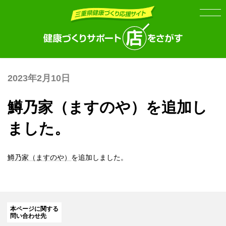
Skip
Skip
to
to
the
the
content
Navigation
2023年2月10日
鱒乃家（ますのや）を追加し
ました。
鱒乃家（ますのや）
を追加しました。
本ページに関する
問い合わせ先