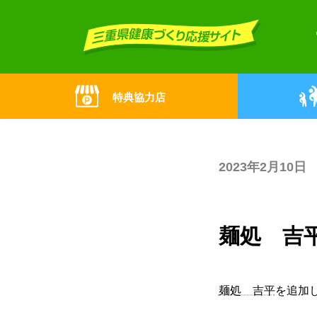
Skip
Skip
to
to
the
the
content
Navigation
特典協力店
2023年2月10日
麺処 吉
麺処 吉平
を追加