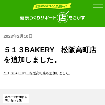
Skip
Skip
to
to
the
the
content
Navigation
2023年2月10日
５１３BAKERY 松阪高町店
を追加しました。
５１３BAKERY 松阪高町店
を追加しました。
本ページに関する
問い合わせ先