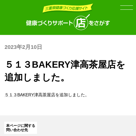
Skip
Skip
to
to
the
the
content
Navigation
2023年2月10日
５１３BAKERY津高茶屋店を
追加しました。
５１３BAKERY津高茶屋店
を追加しました。
本ページに関する
問い合わせ先