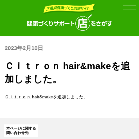
Skip
Skip
to
to
the
the
content
Navigation
2023年2月10日
Ｃｉｔｒｏｎ hair&makeを追
加しました。
Ｃｉｔｒｏｎ hair&make
を追加しました。
本ページに関する
問い合わせ先