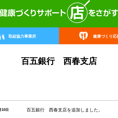
取組協力事業所
健康づくり応
百五銀行 西春支店
百五銀行 西春支店
を追加しました。
月10日