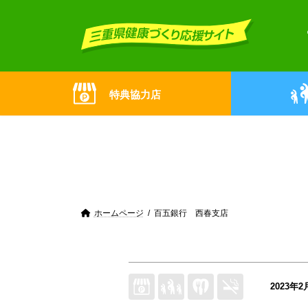
Skip
Skip
to
to
the
the
content
Navigation
特典協力店
ホームページ
百五銀行 西春支店
2023年2