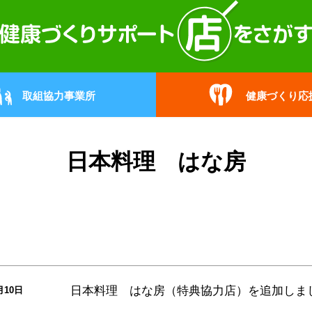
取組協力事業所
健康づくり応
日本料理 はな房
日本料理 はな房（特典協力店）
を追加しま
月10日