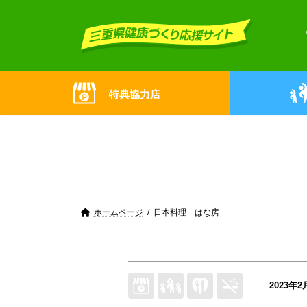
Skip
Skip
to
to
the
the
content
Navigation
特典協力店
ホームページ
日本料理 はな房
2023年2