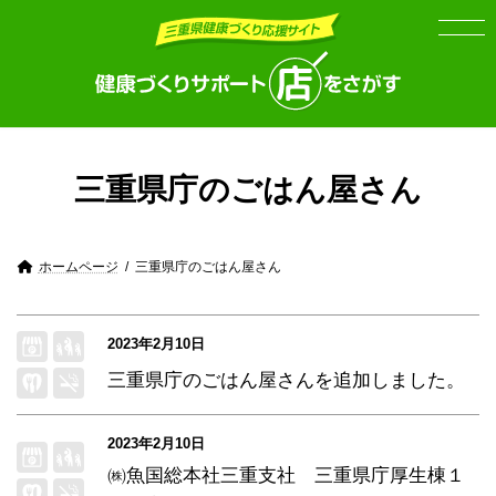
Skip
Skip
to
to
the
the
content
Navigation
三重県庁のごはん屋さん
ホームページ
三重県庁のごはん屋さん
2023年2月10日
三重県庁のごはん屋さん
を追加しました。
2023年2月10日
㈱魚国総本社三重支社 三重県庁厚生棟１