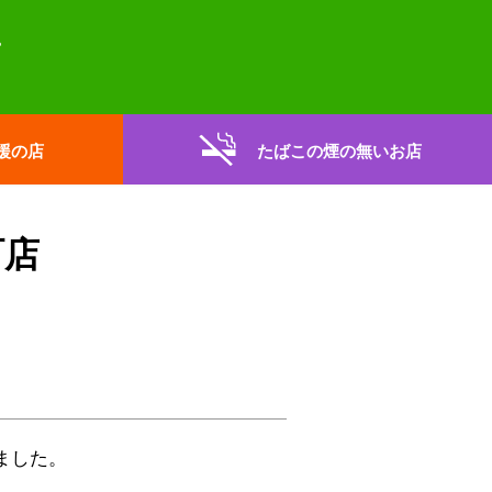
援の店
たばこの煙の無いお店
町店
ました。