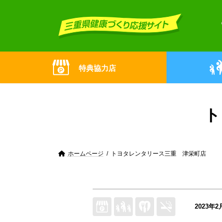
Skip
Skip
to
to
the
the
content
Navigation
特典協力店
ト
ホームページ
トヨタレンタリース三重 津栄町店
2023年2