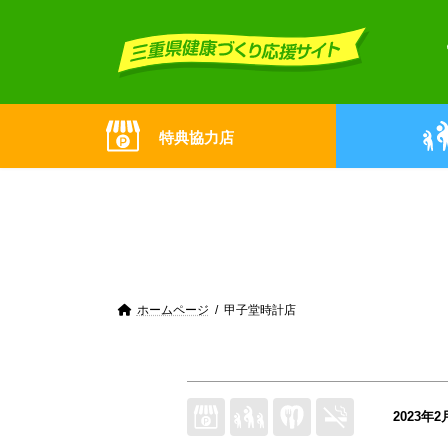
Skip
Skip
to
to
the
the
content
Navigation
特典協力店
ホームページ
甲子堂時計店
2023年2