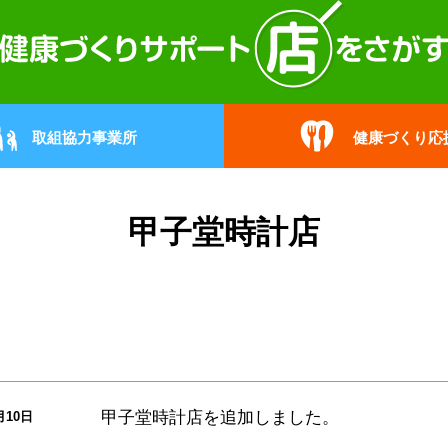
取組協力事業所
健康づくり応
甲子堂時計店
甲子堂時計店
を追加しました。
月10日