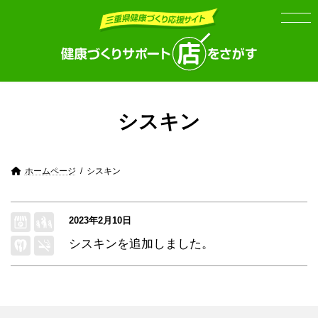
Skip
Skip
to
to
the
the
content
Navigation
シスキン
ホームページ
シスキン
2023年2月10日
シスキン
を追加しました。