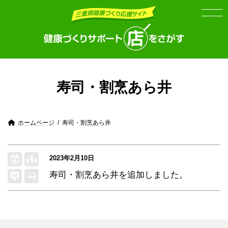
Skip
Skip
to
to
the
the
content
Navigation
寿司・割烹あら井
ホームページ
寿司・割烹あら井
2023年2月10日
寿司・割烹あら井
を追加しました。