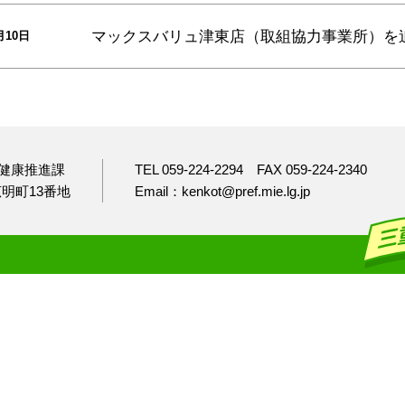
マックスバリュ津東店（取組協力事業所）
を
月10日
健康推進課
TEL 059-224-2294
FAX 059-224-2340
市広明町13番地
Email：kenkot@pref.mie.lg.jp