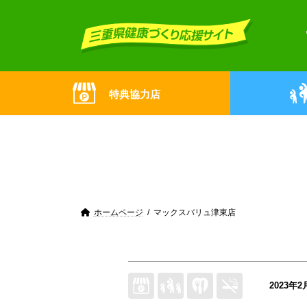
Skip
Skip
to
to
the
the
content
Navigation
特典協力店
ホームページ
マックスバリュ津東店
2023年2