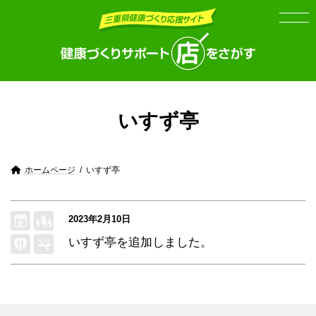
Skip
Skip
to
to
the
the
content
Navigation
いすず亭
ホームページ
いすず亭
2023年2月10日
いすず亭
を追加しました。