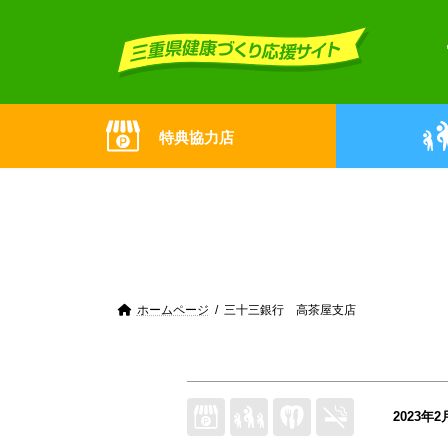
Skip
Skip
to
to
the
the
content
Navigation
特典協力店
ホームページ
三十三銀行 高茶屋支店
2023年2