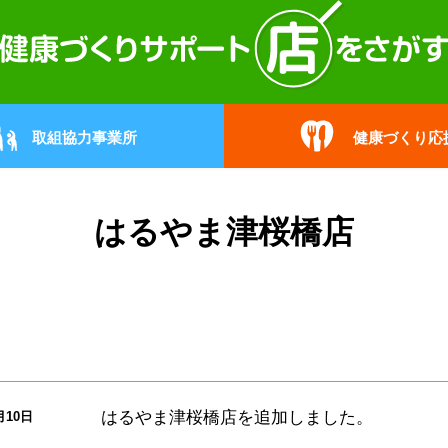
取組協力事業所
健康づくり応
はるやま津桜橋店
はるやま津桜橋店
を追加しました。
月10日