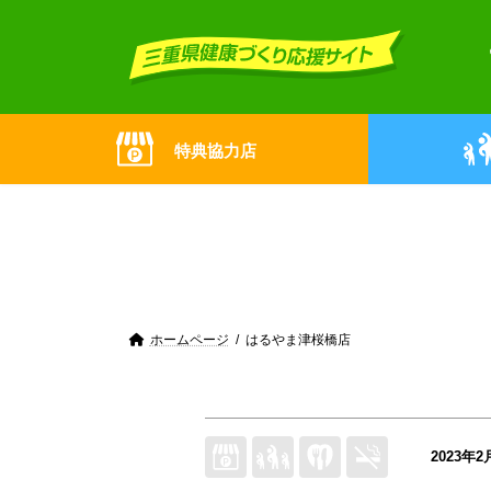
Skip
Skip
to
to
the
the
content
Navigation
特典協力店
ホームページ
はるやま津桜橋店
2023年2